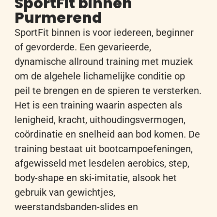
SportFit binnen
Purmerend
SportFit binnen is voor iedereen, beginner
of gevorderde.
Een
gevarieerde,
dynamische
allround
training met
muziek
om de
alge
h
e
l
e
lichamelijke
conditie op
peil
te
brengen en
de
spieren
te
versterken
.
Het
is een
training
waarin aspecten als
lenigheid, kracht,
uithoudingsvermogen,
co
ö
rdinatie
en snelheid aan bod komen
. De
training
bestaat
uit
bootcampoefeningen
,
a
fgewisseld
met lesdelen aerobics, step,
body-
shape
en ski-imitatie, alsook het
gebruik van gewichtjes,
weerstandsbanden-slides en