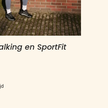
lking
en
SportFit
jd