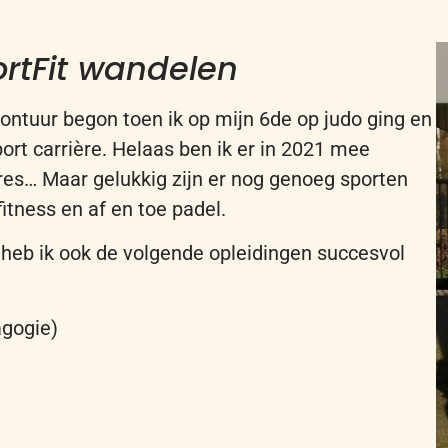
rtFit wandelen
vontuur begon toen ik op mijn 6de op judo ging
en
ort carrière.
Helaas
ben ik
er
in 2021 mee
res… Maar gelukkig zijn er nog genoeg sporten
fitness en af en toe
p
adel.
, heb ik ook de volgende opleidingen succesvol
gogie)