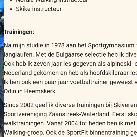
Skike instructeur
Trainingen
:
Na
mijn
studie
in 1978
aan
het
Sportgymnasium
langlaufen
. Met
de
Bulgaarse
selectie
heb
ik
dive
Ook
heb
ik
zeven
jaar les gegeven als alpineski- 
Nederland gekomen en
heb
als
hoofd
skileraar
le
Ik
ben
ook
een
paar
jaar
voetbaltrainer
geweest
Odin in Heemskerk
.
Sinds
2002
geef
ik
diverse trainingen bij
S
kiveren
Sportvereniging
Zaanstreek
-Waterland.
Eerst
ski
walktrainingen
.
Vanaf
2004
tot
heden
ben
ik
me
Walking-
groep
. Ook de SportFit
binnentraining
ge