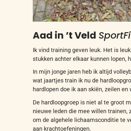
Aad
in ’t Veld
SportF
Ik
vind train
ing
geven leuk. Het is leu
stukken achter elkaar kunnen lopen, h
In mijn jonge jaren heb ik altijd voll
wat jaartjes train ik nu de hardloop
hardlopen doe ik aan skiën, zeilen en
De
hardloopgroep is niet al te groot 
nieuwe leden die mee willen trainen, z
om
de
algehele lichaam
sconditie
te v
aan krachtoefeningen.