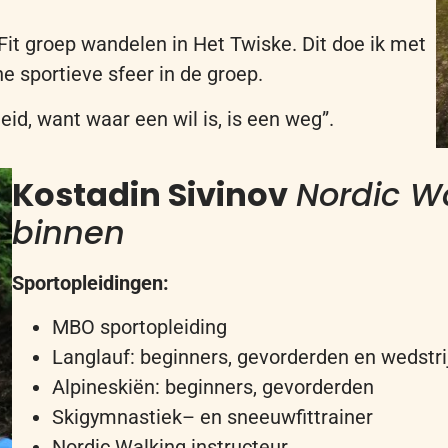
tFit groep wandelen in Het Twiske. Dit doe ik met
ne sportieve sfeer in de groep.
heid, want waar een wil is, is een weg”.
Kostadin Sivinov
N
ordic
Wa
binnen
Sportopleidingen:
MBO sportopleiding
Langlauf
:
beginners, gevorderde
n
en wedstri
Alpineski
ën
:
beginners, gevorderde
n
Skigymnastiek
–
en sneeuwfit
t
rainer
Nordic Walking
instructeur