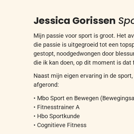
Jessica
Gorissen
Spo
Mijn passie voor sport is groot. Het a
d
ie
passie
is uitgegroeid tot een topsp
gestopt
,
noodgedwongen
door
blessu
die ik kan doen, op dit moment is dat 
Naast mijn eigen ervaring in de sport
afgerond:
• Mbo Sport en Bewegen (Bewegingsa
• Fitnesstrainer A
• Hbo Sportkunde
• Cognitieve Fitness