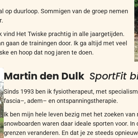
al op duurloop. Sommigen van de groep nemen
r.
k vind
H
et Twiske prachtig in alle jaargetijden.
 gaan de trainingen door. Ik ga altijd met veel
iske
en hoop dat nog jaren te doen.
Martin
den Dulk
SportFit 
Sinds 1993
ben
ik
fysiotherapeut
, met s
pecialis
f
ascia
–
, adem
–
en ontspanningstherapie.
Ik
b
en mijn hele leven bezig met het zoeken van 
snowboarden waren daar ideale sporten voor.
In 
grenzen veranderen. En dat je ze steeds opnieuw