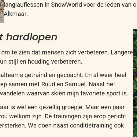
langlauflessen
in
SnowWorld
voor
de
leden
van
o
Alkmaar.
it hardlopen
k om te zien dat mensen zich verbeteren. Langere
un stijl en houding verbeteren.
eybalteams getraind en gecoacht. En al weer heel
groep samen met Ruud en Samuel. Naast het
 wandelen waarvan skiën mijn favoriete sport is.
maar
is
wel een gezellig groep
je
. Maar een paar
ou welkom zijn. De trainingen zijn erop gericht
ersterken. We doen naast conditie
t
raining
ook