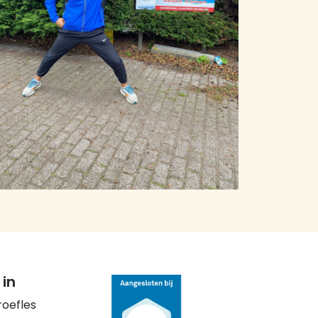
 in
roefles