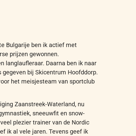
te
Bulgarije
ben
ik
actief
met
rse prijzen gewonnen
.
en langlaufleraar
.
Daarna
ben
ik
naar
s gegeven bij Skicentrum Hoofddorp.
voor het meisjesteam van sportclub
iging
Zaanstreek-Waterland,
nu
gymnastiek
,
sneeuwfit
en
snow-
t
veel
plezier
trainer van de Nordic
ef
ik
al
vele
jaren
.
Tevens
geef
ik