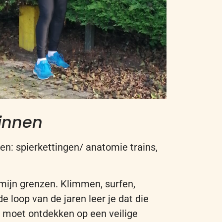
binnen
me
n
:
s
pierkettingen
/ anatomie
trains
,
mijn grenzen. Klimmen, surfen,
de loop van de jaren leer je dat die
 moet ontdekken op een veilige